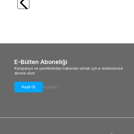
Tabanlar
36,00
TL
18,0
E-Bülten Aboneliği
Kampanya ve yeniliklerden haberdar olmak için e-bültenimize
abone olun!
Kayıt Ol