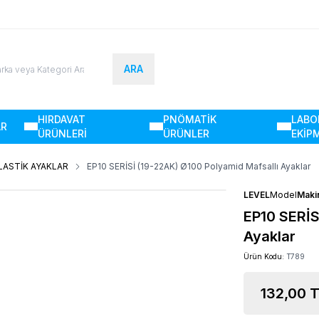
ARA
HIRDAVAT
PNÖMATİK
LABO
AR
ÜRÜNLERİ
ÜRÜNLER
EKİP
LASTİK AYAKLAR
EP10 SERİSİ (19-22AK) Ø100 Polyamid Mafsallı Ayaklar
LEVEL
Model
Maki
EP10 SERİS
Ayaklar
Ürün Kodu:
T789
132,00
T