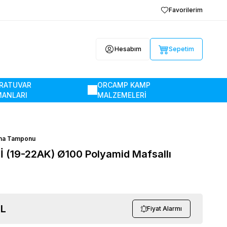
Favorilerim
Hesabım
Sepetim
RATUVAR
ORCAMP KAMP
MANLARI
MALZEMELERİ
na Tamponu
İ (19-22AK) Ø100 Polyamid Mafsallı
L
Fiyat Alarmı