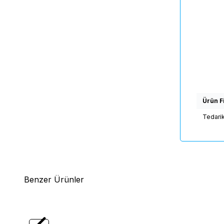
Ürün Fi
Tedari
Benzer Ürünler
(0)
Yeni
Yeni
LEVEL
LT SERİSİ Plastik Ayak İçin Kauçuk
LEVEL