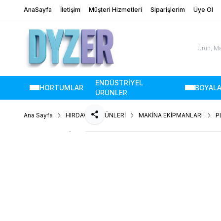
AnaSayfa
İletişim
Müşteri Hizmetleri
Siparişlerim
Üye Ol
ENDÜSTRİYEL
HORTUMLAR
BOYAL
ÜRÜNLER
Ana Sayfa
HIRDAVAT ÜRÜNLERİ
MAKİNA EKİPMANLARI
P
Paylaş