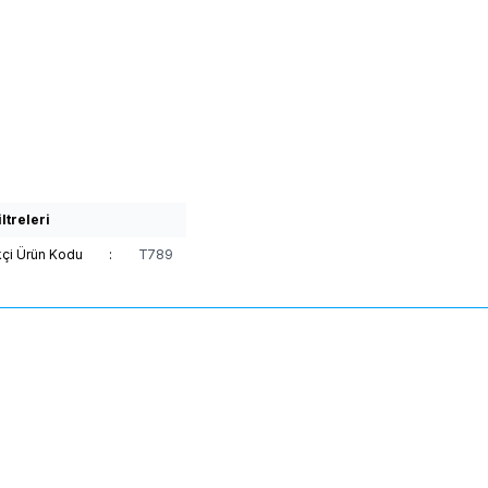
ltreleri
kçi Ürün Kodu
:
T789
(0)
(0)
Yeni
EP SERİSİ Polyamid Tabanlar
LEVEL
PT SERİSİ Geçme