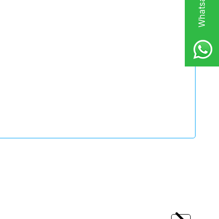
(0)
Yeni
 Polyamid Üst
LEVEL
MT SERİSİ Profil Geçme Metal