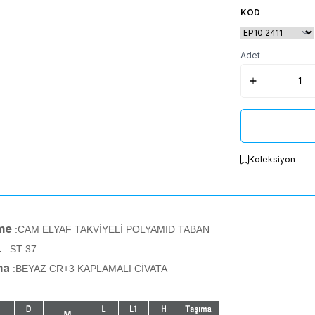
KOD
Adet
Koleksiyon
me
:CAM ELYAF TAKVİYELİ POLYAMID TABAN
L
: ST 37
ma
:BEYAZ CR+3 KAPLAMALI CİVATA