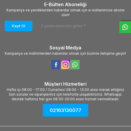
W
h
t
s
a
p
p
D
e
s
e
H
a
t
t
E-Bülten Aboneliği
Kampanya ve yeniliklerden haberdar olmak için e-bültenimize abone
olun!
Kayıt Ol
Sosyal Medya
Kampanya ve indirimlerden haberdar olmak için bizimle iletişime geçin!
Müşteri Hizmetleri
Hafta içi 08:00 - 17:00 / Cumartesi 08:00 - 13:00 arası merak ettiğiniz
tüm sorular ve siparişleriniz için telefonla ulaşabilirsiniz. Whatsapp
destek hattımız her gün 08:30-20:00 arası hizmet vermektedir.
02163130077