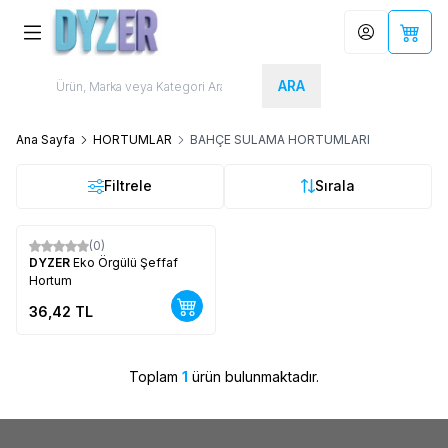
Hesabım
Sepet
ARA
Ana Sayfa
HORTUMLAR
BAHÇE SULAMA HORTUMLARI
Filtrele
Sırala
(0)
Yeni
DYZER
Eko Örgülü Şeffaf
Hortum
36,42
TL
Toplam
1
ürün bulunmaktadır.