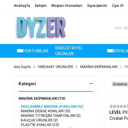
AnaSayfa
İletişim
Müşteri Hizmetleri
Siparişlerim
Üye Ol
ENDÜSTRİYEL
HORTUMLAR
BOYAL
ÜRÜNLER
Ana Sayfa
HIRDAVAT ÜRÜNLERİ
MAKİNA EKİPMANLARI
P
Kategori
MAKİNA EKİPMANLARI
(79)
PASLANMAZ MAKİNA AYAKLARI
(12)
Yeni
MAKİNA DENGE AYAKLARI
(15)
LEVEL
PX
MAKİNA TİTREŞİM TAMPONLARI
(5)
Civatalı 
KAUÇUK ÜRÜNLER
(2)
PLASTİK AYAKLAR
(23)