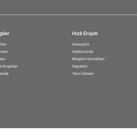
giler
Hızlı Erişim
ları
Anasayfa
şmesi
Hakkımızda
esi
Müşteri Hizmetleri
e Koşulları
Sepetim
venlik
Yeni Ürünler