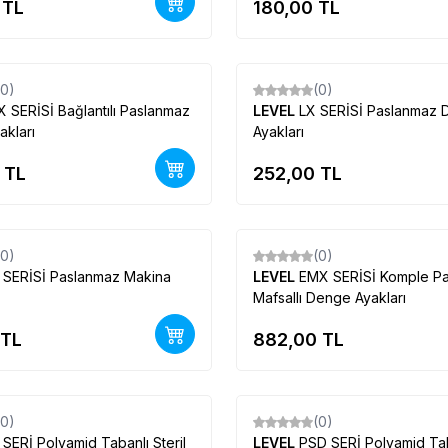
TL
180,00
TL
(0)
(0)
Yeni
X SERİSİ Bağlantılı Paslanmaz
LEVEL
LX SERİSİ Paslanmaz
kları
Ayakları
TL
252,00
TL
(0)
(0)
Yeni
 SERİSİ Paslanmaz Makina
LEVEL
EMX SERİSİ Komple Paslanmaz
Mafsallı Denge Ayakları
TL
882,00
TL
(0)
(0)
Yeni
 SERİ Polyamid Tabanlı Steril
LEVEL
PSD SERİ Polyamid Ta