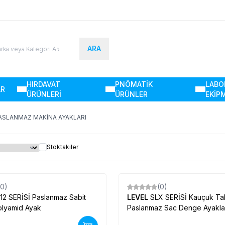
ARA
HIRDAVAT
PNÖMATİK
LABO
AR
ÜRÜNLERİ
ÜRÜNLER
EKİP
ASLANMAZ MAKİNA AYAKLARI
Stoktakiler
(0)
(0)
Yeni
12 SERİSİ Paslanmaz Sabit
LEVEL
SLX SERİSİ Kauçuk Ta
Polyamid Ayak
Paslanmaz Sac Denge Ayakla