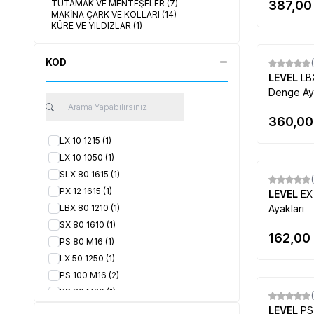
TUTAMAK VE MENTEŞELER
(7)
387,00
MAKİNA ÇARK VE KOLLARI
(14)
KÜRE VE YILDIZLAR
(1)
KOD
Yeni
LEVEL
LB
Denge Aya
360,00
LX 10 1215
(1)
LX 10 1050
(1)
SLX 80 1615
(1)
Yeni
PX 12 1615
(1)
LEVEL
EX
LBX 80 1210
(1)
Ayakları
SX 80 1610
(1)
162,00
PS 80 M16
(1)
LX 50 1250
(1)
PS 100 M16
(2)
PS 80 M20
(1)
Yeni
PS 100 M20
(2)
LEVEL
PS