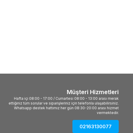
Müşteri Hizmetleri
Hafta içi 08:00 - 17:00 / Cumartesi 08:00 - 13:00 arası merak
ettiğiniz tüm sorular ve siparişleriniz için telefonla ulaşabilirsiniz.
Whatsapp destek hattımız her gün 08:30-20:00 arası hizmet
vermektedir.
02163130077