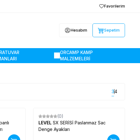
Favorilerim
Hesabım
Sepetim
RATUVAR
ORCAMP KAMP
MANLARI
MALZEMELERİ
3
4
(0)
Yeni
banlı
LEVEL
SX SERİSİ Paslanmaz Sac
rı
Denge Ayakları