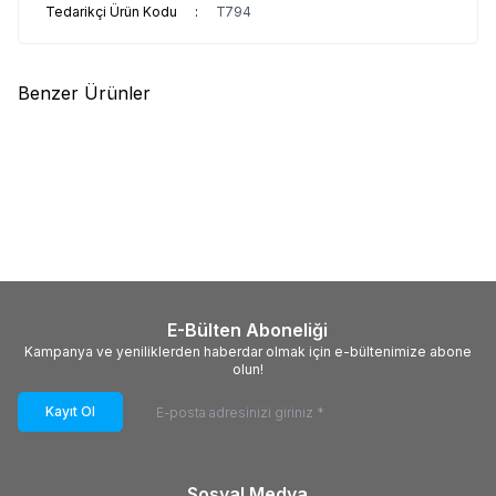
Tedarikçi Ürün Kodu
:
T794
Benzer Ürünler
(0)
(0)
Yeni
Yeni
LEVEL
LT SERİSİ Plastik Ayak
LEVEL
EP SERİSİ Polyamid
İçin Kauçuk Tabanlar
Tabanlar
36,00
TL
18,00
TL
E-Bülten Aboneliği
Kampanya ve yeniliklerden haberdar olmak için e-bültenimize abone
olun!
Kayıt Ol
Sosyal Medya