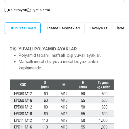
Koleksiyon
Fiyat Alarmı
Ürün Özellikleri
Ödeme Seçenekleri
Tavsiye Et
İade Ko
DİŞİ YUVALI POLYAMİD AYAKLAR
Polyamid tabanlı, mafsallı dişi yuvalı ayaklar.
Mafsallı metal dişi yuva metal beyaz çinko
kaplamalıdır.