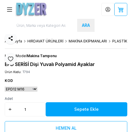
Hesabım
Sepet
ARA
Paylaş
Ana Sayfa
HIRDAVAT ÜRÜNLERİ
MAKİNA EKİPMANLARI
PLASTİK A
LEVEL
Model
Makina Tamponu
Favoriye Ekle
EPD SERİSİ Dişi Yuvalı Polyamid Ayaklar
Ürün Kodu:
T794
KOD
Adet
Sepete Ekle
HEMEN AL