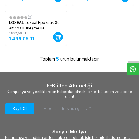
(0)
%
Yeni
20
LOXEAL
Loxeal Epoxstik Su
Altında Kürleşme ile
Endüstriyel Onarım ve Acil
1.832,56
TL
1.466,05
TL
Tamir Çözümü
W
h
t
s
a
p
p
D
e
s
e
H
a
t
t
Toplam
5
ürün bulunmaktadır.
E-Bülten Aboneliği
Kampanya ve yeniliklerden haberdar olmak için e-bültenimize abone
olun!
Kayıt Ol
Sosyal Medya
Kampanya ve indirimlerden haberdar olmak için bizimle iletişime geçin!