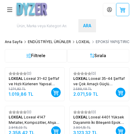
Hesabım
Sepet
ARA
Ana Sayfa
ENDÜSTRİYEL ÜRÜNLER
LOXEAL
EPOKSİ YAPIŞTIRICIL
Filtrele
Sırala
(0)
(0)
%
Yeni
20
%
Yeni
20
LOXEAL
Loxeal 31-42 Şeffaf
LOXEAL
Loxeal 35-44 Şeffaf
ve Hızlı Kürlenen Yapısal
ve Çok Amaçlı Güçlü
Çözümler
1.274,82
TL
Yapıştırma
2.589,49
TL
1.019,86
TL
2.071,59
TL
(0)
(0)
%
Yeni
20
%
Yeni
20
LOXEAL
Loxeal 4147
LOXEAL
Loxeal 4401 Yüksek
Metaller, Kompozitler, Ahşap
Dayanımlı İki Bileşenli Epoksi
ve Bazı Plastikler İçin Üstün
2.948,03
TL
Yapıştırıcı
3.904,15
TL
2.358,42
TL
3.123,32
TL
Yapışma Gücü