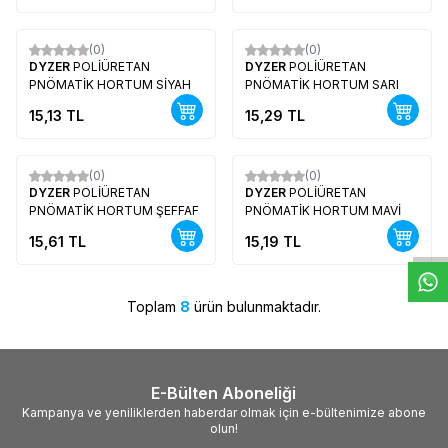
(0)
(0)
Yeni
Yeni
DYZER
POLİÜRETAN
DYZER
POLİÜRETAN
PNÖMATİK HORTUM SİYAH
PNÖMATİK HORTUM SARI
15,13
TL
15,29
TL
(0)
(0)
Yeni
Yeni
W
h
t
s
a
p
p
D
e
s
e
H
a
t
t
DYZER
POLİÜRETAN
DYZER
POLİÜRETAN
PNÖMATİK HORTUM ŞEFFAF
PNÖMATİK HORTUM MAVİ
15,61
TL
15,19
TL
Toplam
8
ürün bulunmaktadır.
E-Bülten Aboneliği
Kampanya ve yeniliklerden haberdar olmak için e-bültenimize abone
olun!