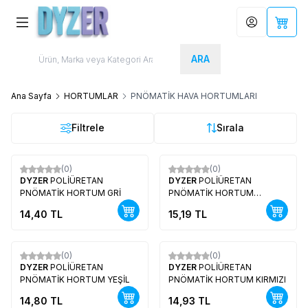
Hesabım
Sepet
ARA
Ana Sayfa
HORTUMLAR
PNÖMATİK HAVA HORTUMLARI
Filtrele
Sırala
(0)
(0)
Yeni
Yeni
DYZER
POLİÜRETAN
DYZER
POLİÜRETAN
PNÖMATİK HORTUM GRİ
PNÖMATİK HORTUM
TURUNCU
14,40
TL
15,19
TL
(0)
(0)
Yeni
Yeni
DYZER
POLİÜRETAN
DYZER
POLİÜRETAN
PNÖMATİK HORTUM YEŞİL
PNÖMATİK HORTUM KIRMIZI
14,80
TL
14,93
TL