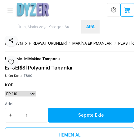
Hesabım
Sepet
ARA
Paylaş
Ana Sayfa
HIRDAVAT ÜRÜNLERİ
MAKİNA EKİPMANLARI
PLASTİK A
LEVEL
Model
Makina Tamponu
Favoriye Ekle
EP SERİSİ Polyamid Tabanlar
Ürün Kodu:
T800
KOD
Adet
Sepete Ekle
HEMEN AL