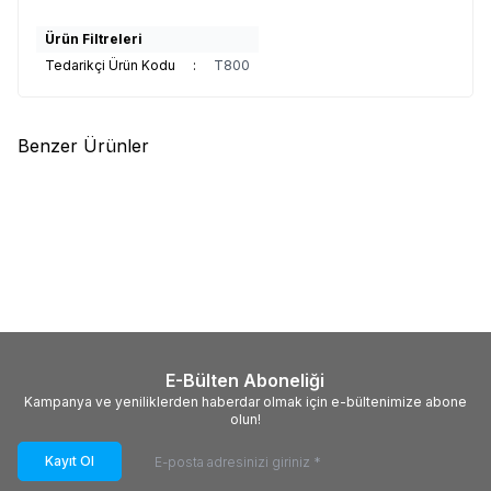
Ürün Filtreleri
Tedarikçi Ürün Kodu
:
T800
Benzer Ürünler
(0)
(0)
Yeni
Yeni
LEVEL
LT SERİSİ Plastik Ayak
LEVEL
PT SERİSİ Geçme
İçin Kauçuk Tabanlar
Polyamid Üst
36,00
TL
84,00
TL
E-Bülten Aboneliği
Kampanya ve yeniliklerden haberdar olmak için e-bültenimize abone
olun!
Kayıt Ol