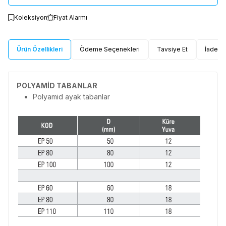
Koleksiyon
Fiyat Alarmı
Ürün Özellikleri
Ödeme Seçenekleri
Tavsiye Et
İade Ko
POLYAMİD TABANLAR
Polyamid ayak tabanlar