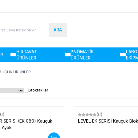
ARA
HIRDAVAT
PNÖMATİK
LABO
AR
ÜRÜNLERİ
ÜRÜNLER
EKİP
AUÇUK ÜRÜNLER
Stoktakiler
(0)
(0)
Yeni
R SERİSİ (EK 080) Kauçuk
LEVEL
EK SERİSİ Kauçuk Blok
n Ayak