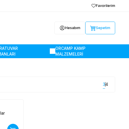
Favorilerim
Hesabım
Sepetim
RATUVAR
ORCAMP KAMP
MANLARI
MALZEMELERİ
3
4
lar