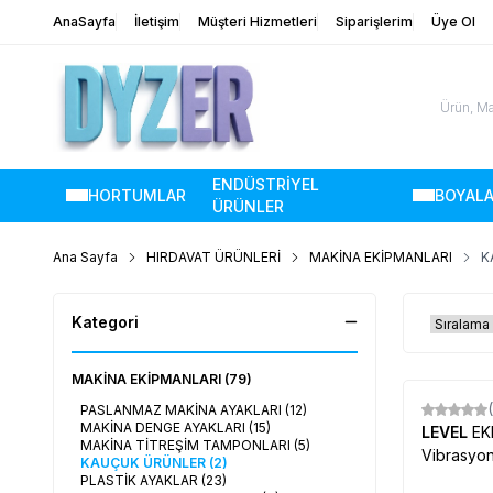
AnaSayfa
İletişim
Müşteri Hizmetleri
Siparişlerim
Üye Ol
ENDÜSTRİYEL
HORTUMLAR
BOYAL
ÜRÜNLER
Ana Sayfa
HIRDAVAT ÜRÜNLERİ
MAKİNA EKİPMANLARI
K
Kategori
MAKİNA EKİPMANLARI
(79)
PASLANMAZ MAKİNA AYAKLARI
(12)
Yeni
MAKİNA DENGE AYAKLARI
(15)
LEVEL
EK
MAKİNA TİTREŞİM TAMPONLARI
(5)
Vibrasyo
KAUÇUK ÜRÜNLER
(2)
PLASTİK AYAKLAR
(23)