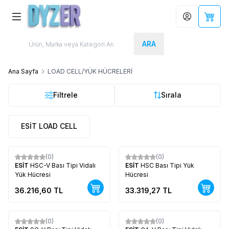
Hesabım
Sepet
ARA
Ana Sayfa
LOAD CELL/YÜK HÜCRELERİ
Filtrele
Sırala
ESİT LOAD CELL
(0)
(0)
Yeni
Yeni
ESİT
HSC-V Bası Tipi Vidalı
ESİT
HSC Bası Tipi Yük
Yük Hücresi
Hücresi
36.216,60
TL
33.319,27
TL
(0)
(0)
Yeni
Yeni