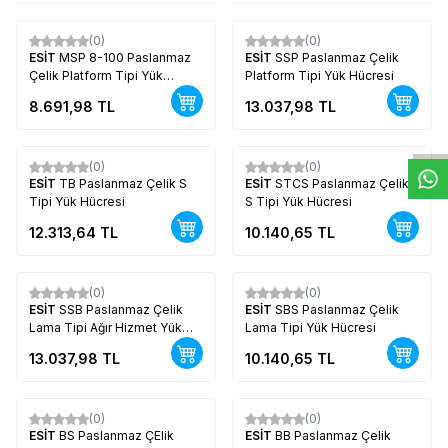
(0)
(0)
Yeni
Yeni
ESİT
MSP 8-100 Paslanmaz
ESİT
SSP Paslanmaz Çelik
Çelik Platform Tipi Yük
Platform Tipi Yük Hücresi
W
h
t
s
a
p
p
D
e
s
e
H
a
t
t
Hücresi
8.691,98
TL
13.037,98
TL
(0)
(0)
Yeni
Yeni
ESİT
TB Paslanmaz Çelik S
ESİT
STCS Paslanmaz Çelik
Tipi Yük Hücresi
S Tipi Yük Hücresi
12.313,64
TL
10.140,65
TL
(0)
(0)
Yeni
Yeni
ESİT
SSB Paslanmaz Çelik
ESİT
SBS Paslanmaz Çelik
Lama Tipi Ağır Hizmet Yük
Lama Tipi Yük Hücresi
Hücresi
13.037,98
TL
10.140,65
TL
(0)
(0)
Yeni
Yeni
ESİT
BS Paslanmaz ÇElik
ESİT
BB Paslanmaz Çelik