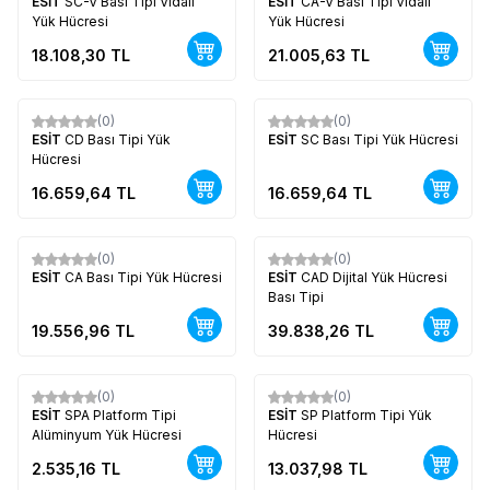
ESİT
SC-V Bası Tipi Vidalı
ESİT
CA-V Bası Tipi Vidalı
Yük Hücresi
Yük Hücresi
18.108,30
TL
21.005,63
TL
(0)
(0)
Yeni
Yeni
ESİT
CD Bası Tipi Yük
ESİT
SC Bası Tipi Yük Hücresi
Hücresi
16.659,64
TL
16.659,64
TL
(0)
(0)
Yeni
Yeni
ESİT
CA Bası Tipi Yük Hücresi
ESİT
CAD Dijital Yük Hücresi
Bası Tipi
19.556,96
TL
39.838,26
TL
(0)
(0)
Yeni
Yeni
ESİT
SPA Platform Tipi
ESİT
SP Platform Tipi Yük
Alüminyum Yük Hücresi
Hücresi
2.535,16
TL
13.037,98
TL