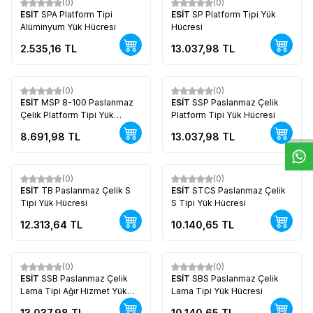
(0)
(0)
Yeni
Yeni
ESİT
SPA Platform Tipi
ESİT
SP Platform Tipi Yük
Alüminyum Yük Hücresi
Hücresi
2.535,16
TL
13.037,98
TL
W
h
t
s
a
p
p
D
e
s
e
H
a
t
t
(0)
(0)
Yeni
Yeni
ESİT
MSP 8-100 Paslanmaz
ESİT
SSP Paslanmaz Çelik
Çelik Platform Tipi Yük
Platform Tipi Yük Hücresi
Hücresi
8.691,98
TL
13.037,98
TL
(0)
(0)
Yeni
Yeni
ESİT
TB Paslanmaz Çelik S
ESİT
STCS Paslanmaz Çelik
Tipi Yük Hücresi
S Tipi Yük Hücresi
12.313,64
TL
10.140,65
TL
(0)
(0)
Yeni
Yeni
ESİT
SSB Paslanmaz Çelik
ESİT
SBS Paslanmaz Çelik
Lama Tipi Ağır Hizmet Yük
Lama Tipi Yük Hücresi
Hücresi
13.037,98
TL
10.140,65
TL