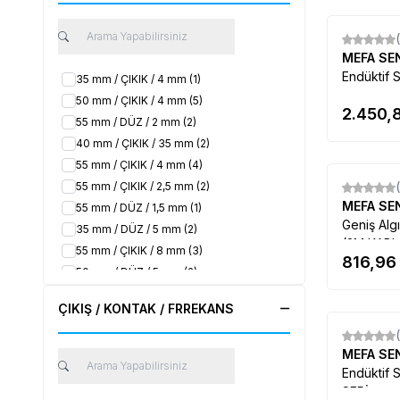
MEFA S
Endüktif S
35 mm / ÇIKIK / 4 mm
(1)
50 mm / ÇIKIK / 4 mm
(5)
2.450,
55 mm / DÜZ / 2 mm
(2)
40 mm / ÇIKIK / 35 mm
(2)
55 mm / ÇIKIK / 4 mm
(4)
55 mm / ÇIKIK / 2,5 mm
(2)
Yeni
MEFA S
55 mm / DÜZ / 1,5 mm
(1)
Geniş Alg
35 mm / DÜZ / 5 mm
(2)
(2M KABL
55 mm / ÇIKIK / 8 mm
(3)
816,96
50 mm / DÜZ / 5 mm
(2)
35 mm / ÇIKIK / 8 mm
(2)
ÇIKIŞ / KONTAK / FRREKANS
55 mm / DÜZ / 5 mm
(2)
50 mm / DÜZ / 8 mm
(4)
Yeni
MEFA S
50 mm / ÇIKIK / 12 mm
(4)
Endüktif 
50 mm / DÜZ / 2 mm
(5)
SERİ