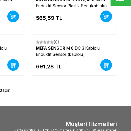
Endüktif Sensör Plastik Seri (kablolu)
565,59
TL
(0)
Yeni
lolu
MEFA SENSÖR
M 8 DC 3 Kablolu
Endüktif Sensör (kablolu)
691,28
TL
tadır.
Müşteri Hizmetleri
Hafta içi 08:00 - 17:00 / Cumartesi 08:00 - 13:00 arası merak