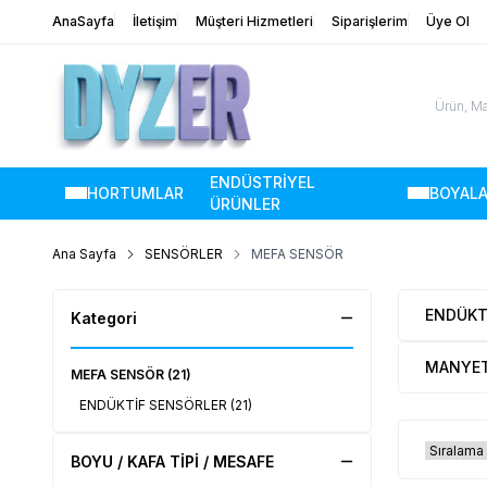
AnaSayfa
İletişim
Müşteri Hizmetleri
Siparişlerim
Üye Ol
ENDÜSTRİYEL
HORTUMLAR
BOYAL
ÜRÜNLER
Ana Sayfa
SENSÖRLER
MEFA SENSÖR
ENDÜKT
Kategori
MANYET
MEFA SENSÖR
(21)
ENDÜKTİF SENSÖRLER
(21)
BOYU / KAFA TİPİ / MESAFE