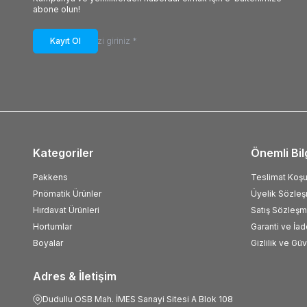
PNP / NO / 500Hz
(15)
abone olun!
NPN / NO+NC / 300Hz
(4)
NPN / NC / 500Hz
(14)
Kayıt Ol
NPN / NO+NC / 300 Hz
(2)
PNP / NO+NC / 800Hz
(10)
NPN / NO+NC / 400 Hz
(3)
Kategoriler
Önemli Bil
Pakkens
Teslimat Koşul
Pnömatik Ürünler
Üyelik Sözle
Hırdavat Ürünleri
Satış Sözleşm
Hortumlar
Garanti ve İad
Boyalar
Gizlilik ve Gü
Adres & İletişim
Dudullu OSB Mah. İMES Sanayi Sitesi A Blok 108