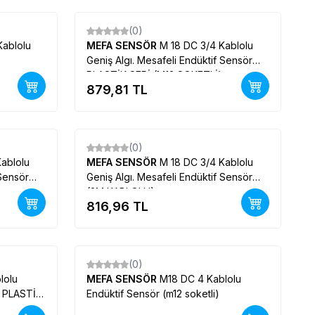
(0)
Yeni
Kablolu
MEFA SENSÖR
M 18 DC 3/4 Kablolu
Geniş Algı. Mesafeli Endüktif Sensör
PLASTİK SERİ (M12 SOKETLİ)
879,81
TL
(0)
Yeni
ablolu
MEFA SENSÖR
M 18 DC 3/4 Kablolu
 Sensör
Geniş Algı. Mesafeli Endüktif Sensör
(2M KABLOLU)
816,96
TL
(0)
Yeni
lolu
MEFA SENSÖR
M18 DC 4 Kablolu
) PLASTİK
Endüktif Sensör (m12 soketli)